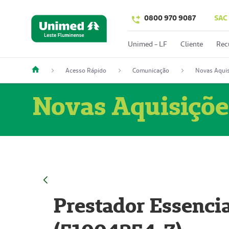
0800 970 9087
SAC
Unimed - LF
Cliente
Rec
Acesso Rápido
Comunicação
Novas Aquis
Novas Aquisiçõe
Prestador Essencia