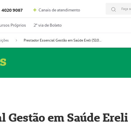
Faça s
Canais de atendimento
4020 9087
ursos Próprios
2º via de Boleto
ições
Prestador Essencial Gestão em Saúde Ereli (51004354-7)
s
l Gestão em Saúde Ereli