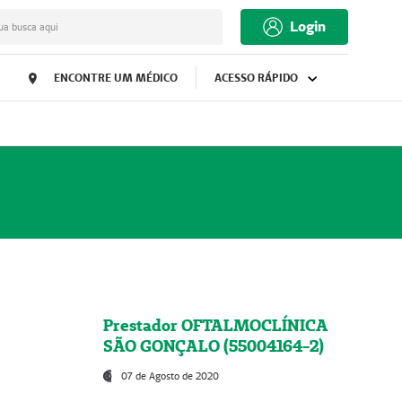
Login
ua busca aqui
ENCONTRE UM MÉDICO
ACESSO RÁPIDO
Prestador OFTALMOCLÍNICA
SÃO GONÇALO (55004164-2)
07 de Agosto de 2020