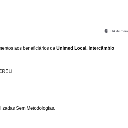
04 de maio
entos aos beneficiários da
Unimed Local, Intercâmbio
ERELI
ializadas Sem Metodologias.