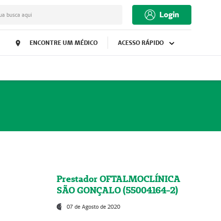
Login
ua busca aqui
ENCONTRE UM MÉDICO
ACESSO RÁPIDO
Prestador OFTALMOCLÍNICA
SÃO GONÇALO (55004164-2)
07 de Agosto de 2020