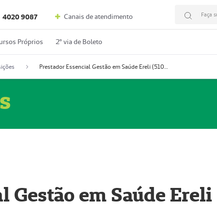
Faça s
Canais de atendimento
4020 9087
ursos Próprios
2º via de Boleto
ições
Prestador Essencial Gestão em Saúde Ereli (51004354-7)
s
l Gestão em Saúde Ereli