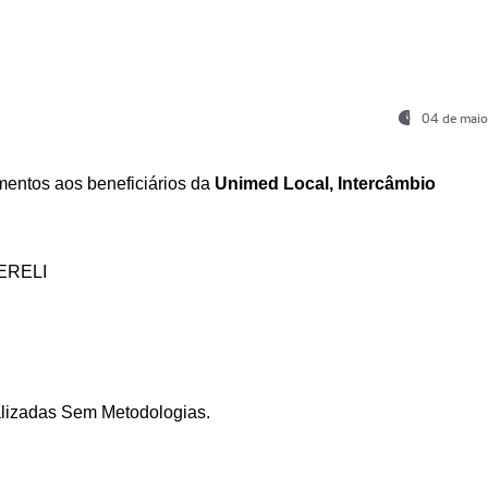
04 de maio
entos aos beneficiários da
Unimed Local, Intercâmbio
ERELI
ializadas Sem Metodologias.