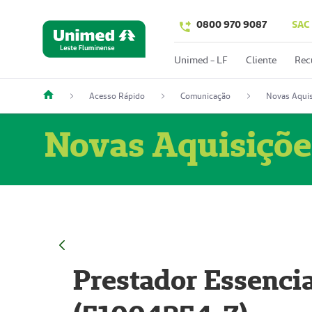
0800 970 9087
SAC
Unimed - LF
Cliente
Rec
Acesso Rápido
Comunicação
Novas Aquis
Novas Aquisiçõe
Prestador Essencia