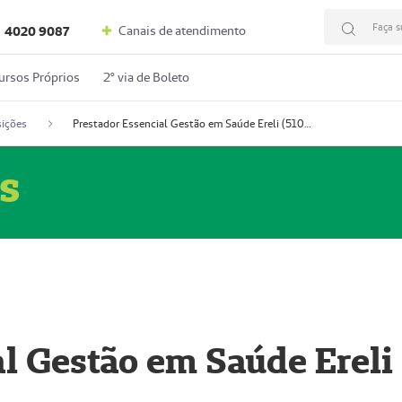
Faça s
Canais de atendimento
4020 9087
ursos Próprios
2º via de Boleto
ições
Prestador Essencial Gestão em Saúde Ereli (51004354-7)
s
l Gestão em Saúde Ereli