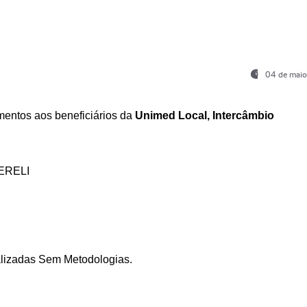
04 de maio
entos aos beneficiários da
Unimed Local, Intercâmbio
ERELI
ializadas Sem Metodologias.