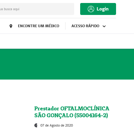
Login
ua busca aqui
ENCONTRE UM MÉDICO
ACESSO RÁPIDO
Prestador OFTALMOCLÍNICA
SÃO GONÇALO (55004164-2)
07 de Agosto de 2020