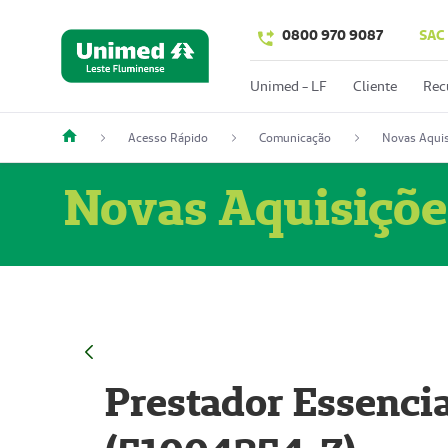
0800 970 9087
SAC
Unimed - LF
Cliente
Rec
Acesso Rápido
Comunicação
Novas Aquis
Novas Aquisiçõe
Prestador Essencia