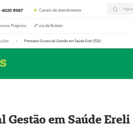
Faça s
Canais de atendimento
4020 9087
ursos Próprios
2º via de Boleto
ições
Prestador Essencial Gestão em Saúde Ereli (51004354-7)
s
l Gestão em Saúde Ereli