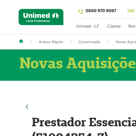
0800 970 9087
SAC
Unimed - LF
Cliente
Rec
Acesso Rápido
Comunicação
Novas Aquis
Novas Aquisiçõe
Prestador Essencia