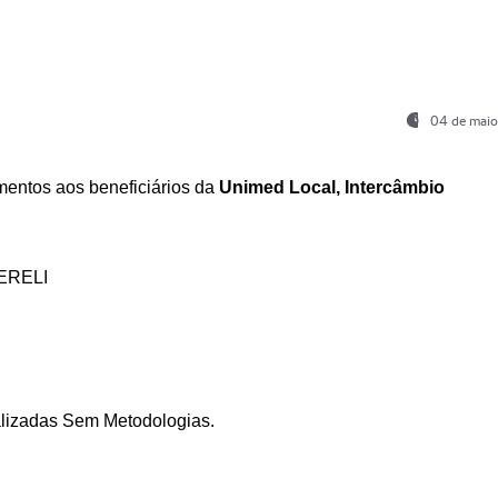
04 de maio
entos aos beneficiários da
Unimed Local, Intercâmbio
ERELI
ializadas Sem Metodologias.