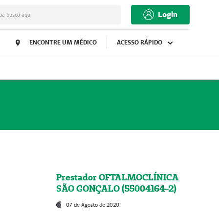
Login
ua busca aqui
ENCONTRE UM MÉDICO
ACESSO RÁPIDO
Prestador OFTALMOCLÍNICA
SÃO GONÇALO (55004164-2)
07 de Agosto de 2020