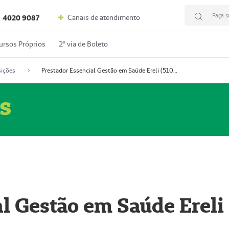
Faça s
Canais de atendimento
4020 9087
ursos Próprios
2º via de Boleto
ições
Prestador Essencial Gestão em Saúde Ereli (51004354-7)
s
l Gestão em Saúde Ereli