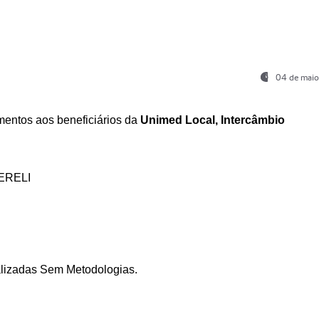
04 de maio
entos aos beneficiários da
Unimed Local, Intercâmbio
ERELI
ializadas Sem Metodologias.