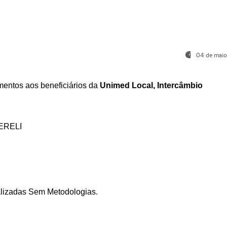
04 de maio
entos aos beneficiários da
Unimed Local, Intercâmbio
ERELI
ializadas Sem Metodologias.