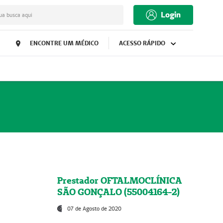
Login
ua busca aqui
ENCONTRE UM MÉDICO
ACESSO RÁPIDO
Prestador OFTALMOCLÍNICA
SÃO GONÇALO (55004164-2)
07 de Agosto de 2020