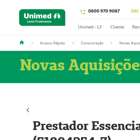
0800 970 9087
SAC
Unimed - LF
Cliente
Rec
Acesso Rápido
Comunicação
Novas Aquis
Novas Aquisiçõe
Prestador Essencia