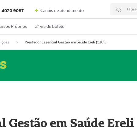
Faça s
Canais de atendimento
4020 9087
ursos Próprios
2º via de Boleto
ições
Prestador Essencial Gestão em Saúde Ereli (51004354-7)
s
l Gestão em Saúde Ereli