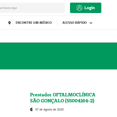
Login
ua busca aqui
ENCONTRE UM MÉDICO
ACESSO RÁPIDO
Prestador OFTALMOCLÍNICA
SÃO GONÇALO (55004164-2)
07 de Agosto de 2020