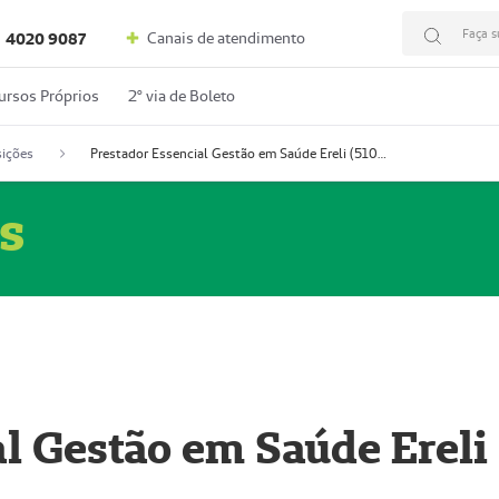
Faça s
Canais de atendimento
4020 9087
ursos Próprios
2º via de Boleto
ições
Prestador Essencial Gestão em Saúde Ereli (51004354-7)
s
l Gestão em Saúde Ereli