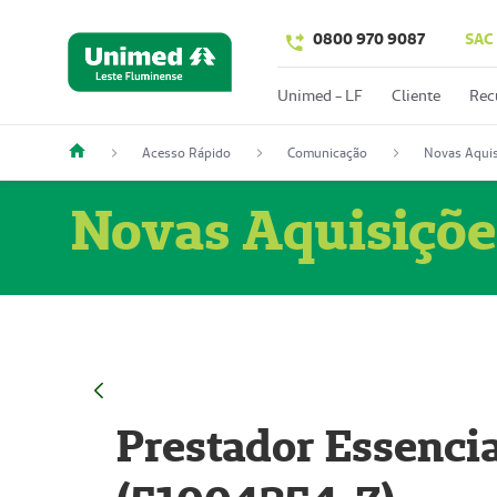
0800 970 9087
SAC
Unimed - LF
Cliente
Rec
Acesso Rápido
Comunicação
Novas Aquis
Novas Aquisiçõe
Prestador Essencia