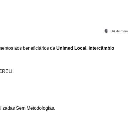
04 de maio
entos aos beneficiários da
Unimed Local, Intercâmbio
ERELI
ializadas Sem Metodologias.