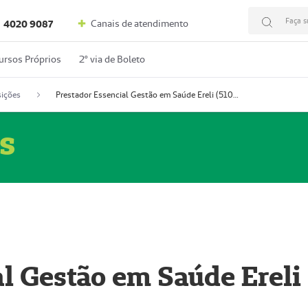
Faça s
Canais de atendimento
4020 9087
ursos Próprios
2º via de Boleto
ições
Prestador Essencial Gestão em Saúde Ereli (51004354-7)
s
l Gestão em Saúde Ereli