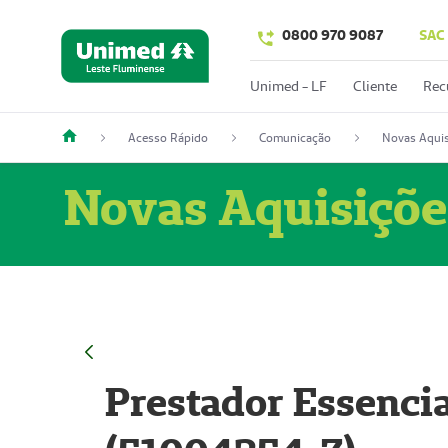
0800 970 9087
SAC
Unimed - LF
Cliente
Rec
Acesso Rápido
Comunicação
Novas Aquis
Novas Aquisiçõe
Prestador Essencia