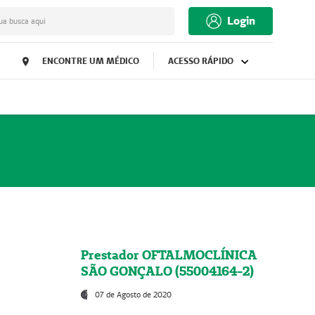
Login
ua busca aqui
ENCONTRE UM MÉDICO
ACESSO RÁPIDO
Prestador OFTALMOCLÍNICA
SÃO GONÇALO (55004164-2)
07 de Agosto de 2020