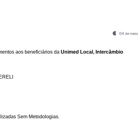
04 de maio
entos aos beneficiários da
Unimed Local, Intercâmbio
ERELI
ializadas Sem Metodologias.