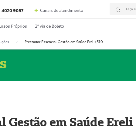
Faça s
Canais de atendimento
4020 9087
ursos Próprios
2º via de Boleto
ições
Prestador Essencial Gestão em Saúde Ereli (51004354-7)
s
l Gestão em Saúde Ereli