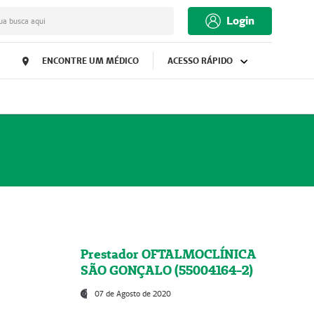
Login
ua busca aqui
ENCONTRE UM MÉDICO
ACESSO RÁPIDO
Prestador OFTALMOCLÍNICA
SÃO GONÇALO (55004164-2)
07 de Agosto de 2020