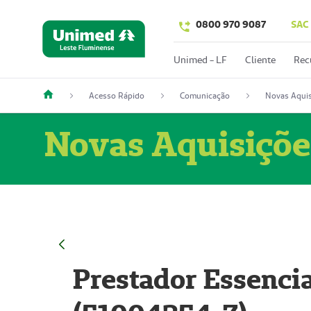
0800 970 9087
SAC
Unimed - LF
Cliente
Rec
Acesso Rápido
Comunicação
Novas Aquis
Novas Aquisiçõe
Prestador Essencia