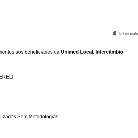
04 de maio
entos aos beneficiários da
Unimed Local, Intercâmbio
ERELI
ializadas Sem Metodologias.