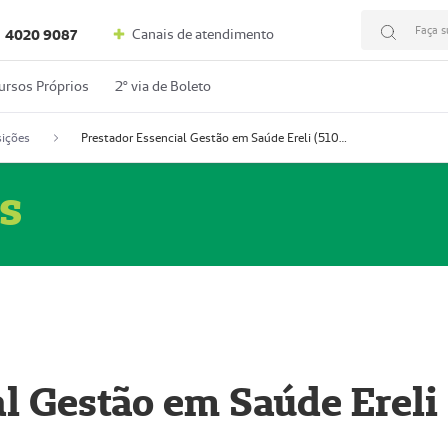
Faça s
Canais de atendimento
4020 9087
ursos Próprios
2º via de Boleto
ições
Prestador Essencial Gestão em Saúde Ereli (51004354-7)
s
l Gestão em Saúde Ereli