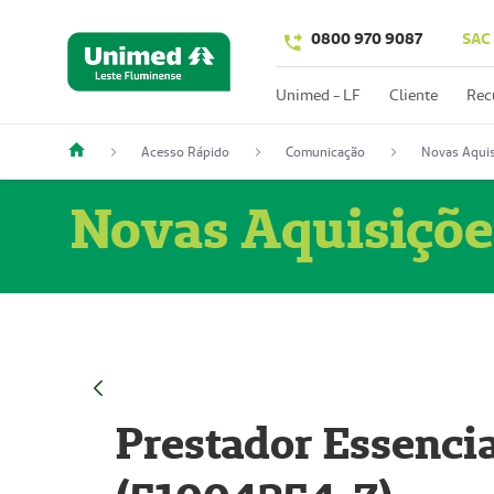
0800 970 9087
SAC
Unimed - LF
Cliente
Rec
Acesso Rápido
Comunicação
Novas Aquis
Novas Aquisiçõe
Prestador Essencia