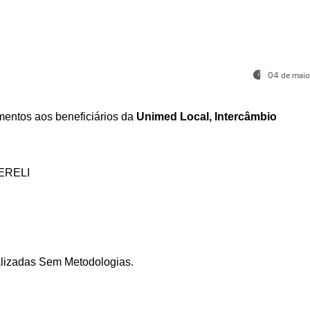
04 de maio
entos aos beneficiários da
Unimed Local, Intercâmbio
ERELI
ializadas Sem Metodologias.