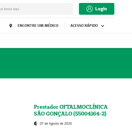
Login
ua busca aqui
ENCONTRE UM MÉDICO
ACESSO RÁPIDO
Prestador OFTALMOCLÍNICA
SÃO GONÇALO (55004164-2)
07 de Agosto de 2020