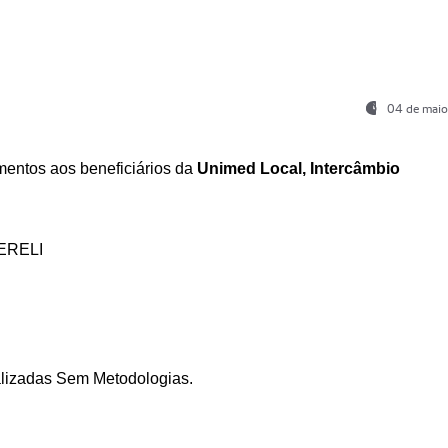
04 de maio
entos aos beneficiários da
Unimed Local, Intercâmbio
ERELI
ializadas Sem Metodologias.