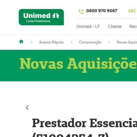
0800 970 9087
SAC
Unimed - LF
Cliente
Rec
Acesso Rápido
Comunicação
Novas Aquis
Novas Aquisiçõe
Prestador Essencia