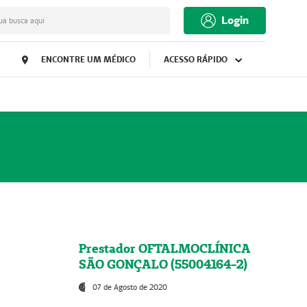
Login
ua busca aqui
ENCONTRE UM MÉDICO
ACESSO RÁPIDO
Prestador OFTALMOCLÍNICA
SÃO GONÇALO (55004164-2)
07 de Agosto de 2020