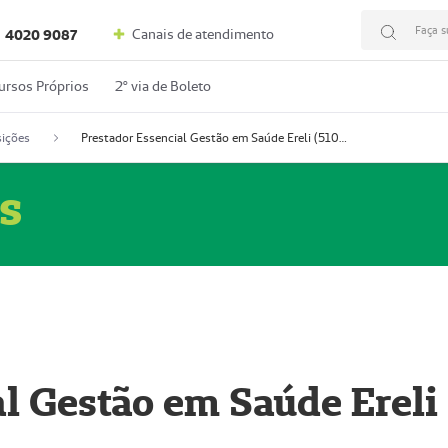
Faça s
Canais de atendimento
4020 9087
ursos Próprios
2º via de Boleto
ições
Prestador Essencial Gestão em Saúde Ereli (51004354-7)
s
l Gestão em Saúde Ereli