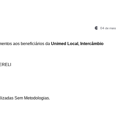
04 de maio
entos aos beneficiários da
Unimed Local, Intercâmbio
ERELI
ializadas Sem Metodologias.