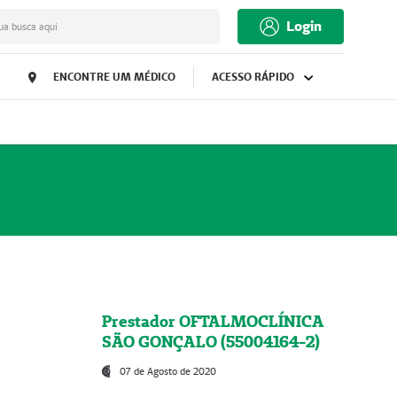
Login
ua busca aqui
ENCONTRE UM MÉDICO
ACESSO RÁPIDO
Prestador OFTALMOCLÍNICA
SÃO GONÇALO (55004164-2)
07 de Agosto de 2020