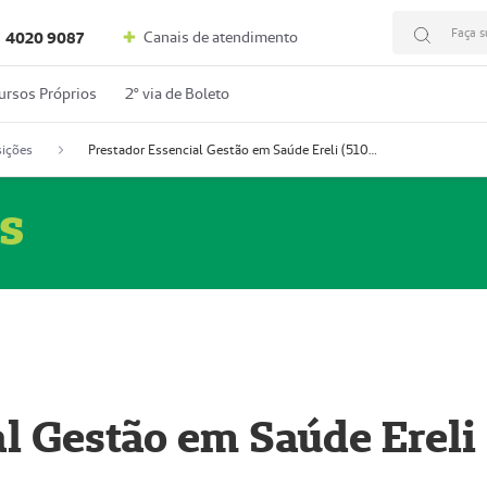
Faça s
Canais de atendimento
4020 9087
ursos Próprios
2º via de Boleto
ições
Prestador Essencial Gestão em Saúde Ereli (51004354-7)
s
l Gestão em Saúde Ereli