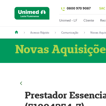
0800 970 9087
SAC
Unimed - LF
Cliente
Rec
Acesso Rápido
Comunicação
Novas Aquis
Novas Aquisiçõe
Prestador Essencia