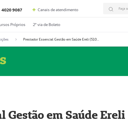
Faça s
Canais de atendimento
4020 9087
ursos Próprios
2º via de Boleto
ições
Prestador Essencial Gestão em Saúde Ereli (51004354-7)
s
l Gestão em Saúde Ereli