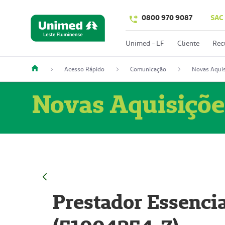
0800 970 9087
SAC
Unimed - LF
Cliente
Rec
Acesso Rápido
Comunicação
Novas Aquis
Novas Aquisiçõe
Prestador Essencia