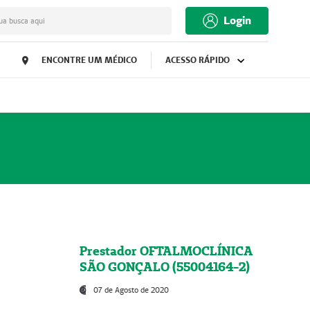
Login
ua busca aqui
ENCONTRE UM MÉDICO
ACESSO RÁPIDO
Prestador OFTALMOCLÍNICA
SÃO GONÇALO (55004164-2)
07 de Agosto de 2020