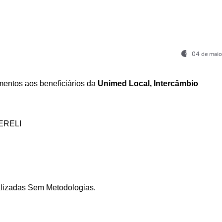
04 de maio
entos aos beneficiários da
Unimed Local, Intercâmbio
ERELI
ializadas Sem Metodologias.