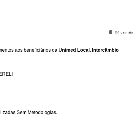
04 de maio
entos aos beneficiários da
Unimed Local, Intercâmbio
ERELI
ializadas Sem Metodologias.