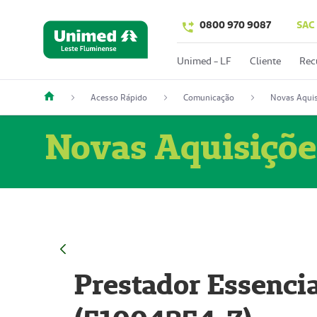
0800 970 9087
SAC
Unimed - LF
Cliente
Rec
Acesso Rápido
Comunicação
Novas Aquis
Novas Aquisiçõe
Prestador Essencia