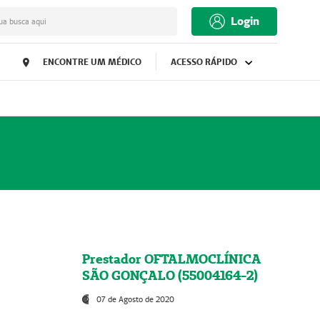
Login
ua busca aqui
ENCONTRE UM MÉDICO
ACESSO RÁPIDO
Prestador OFTALMOCLÍNICA
SÃO GONÇALO (55004164-2)
07 de Agosto de 2020