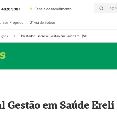
Faça s
Canais de atendimento
4020 9087
ursos Próprios
2º via de Boleto
ições
Prestador Essencial Gestão em Saúde Ereli (51004354-7)
s
l Gestão em Saúde Ereli