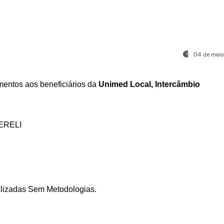
04 de maio
entos aos beneficiários da
Unimed Local, Intercâmbio
ERELI
ializadas Sem Metodologias.