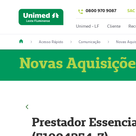
0800 970 9087
SAC
Unimed - LF
Cliente
Rec
Acesso Rápido
Comunicação
Novas Aquis
Novas Aquisiçõe
Prestador Essencia