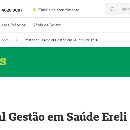
Faça s
Canais de atendimento
4020 9087
ursos Próprios
2º via de Boleto
ições
Prestador Essencial Gestão em Saúde Ereli (51004354-7)
s
l Gestão em Saúde Ereli