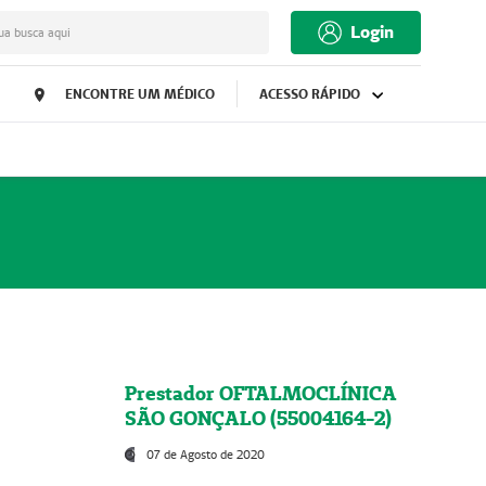
Login
ua busca aqui
ENCONTRE UM MÉDICO
ACESSO RÁPIDO
Prestador OFTALMOCLÍNICA
SÃO GONÇALO (55004164-2)
07 de Agosto de 2020