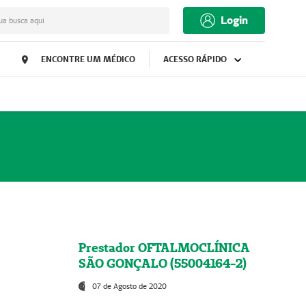
Login
ua busca aqui
ENCONTRE UM MÉDICO
ACESSO RÁPIDO
Prestador OFTALMOCLÍNICA
SÃO GONÇALO (55004164-2)
07 de Agosto de 2020