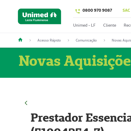
0800 970 9087
SAC
Unimed - LF
Cliente
Rec
Acesso Rápido
Comunicação
Novas Aquis
Novas Aquisiçõe
Prestador Essencia