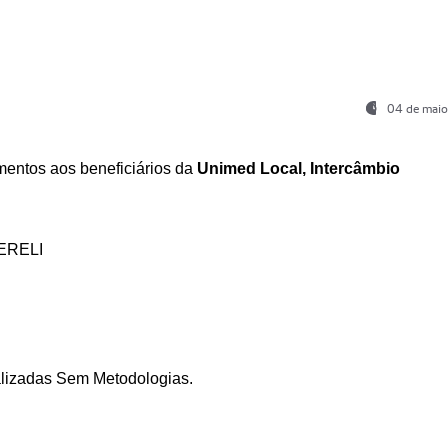
04 de maio
entos aos beneficiários da
Unimed Local, Intercâmbio
ERELI
ializadas Sem Metodologias.