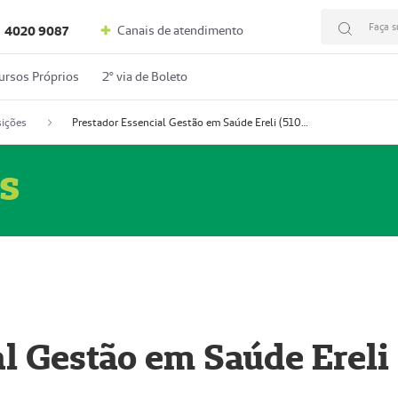
Faça s
Canais de atendimento
4020 9087
ursos Próprios
2º via de Boleto
ições
Prestador Essencial Gestão em Saúde Ereli (51004354-7)
s
l Gestão em Saúde Ereli