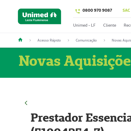
0800 970 9087
SAC
Unimed - LF
Cliente
Rec
Acesso Rápido
Comunicação
Novas Aquis
Novas Aquisiçõe
Prestador Essencia