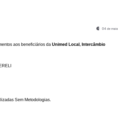
04 de maio
entos aos beneficiários da
Unimed Local, Intercâmbio
ERELI
ializadas Sem Metodologias.