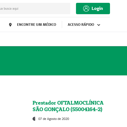
Login
ua busca aqui
ENCONTRE UM MÉDICO
ACESSO RÁPIDO
Prestador OFTALMOCLÍNICA
SÃO GONÇALO (55004164-2)
07 de Agosto de 2020