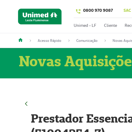
0800 970 9087
SAC
Unimed - LF
Cliente
Rec
Acesso Rápido
Comunicação
Novas Aquis
Novas Aquisiçõe
Prestador Essencia