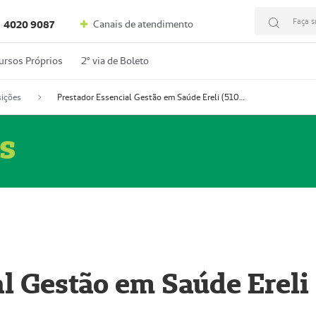
Faça s
Canais de atendimento
4020 9087
ursos Próprios
2º via de Boleto
ições
Prestador Essencial Gestão em Saúde Ereli (51004354-7)
s
l Gestão em Saúde Ereli