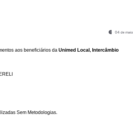
04 de maio
entos aos beneficiários da
Unimed Local, Intercâmbio
ERELI
ializadas Sem Metodologias.