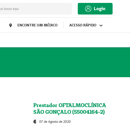
Login
ua busca aqui
ENCONTRE UM MÉDICO
ACESSO RÁPIDO
Prestador OFTALMOCLÍNICA
SÃO GONÇALO (55004164-2)
07 de Agosto de 2020