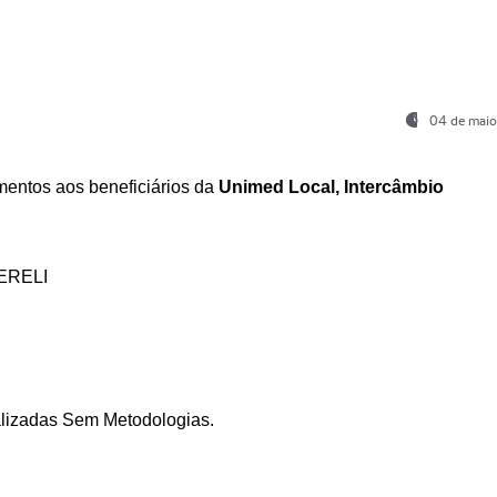
04 de maio
entos aos beneficiários da
Unimed Local, Intercâmbio
ERELI
ializadas Sem Metodologias.