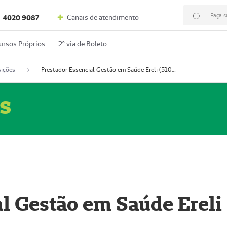
Faça s
Canais de atendimento
4020 9087
ursos Próprios
2º via de Boleto
ições
Prestador Essencial Gestão em Saúde Ereli (51004354-7)
s
l Gestão em Saúde Ereli