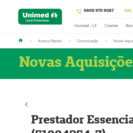
0800 970 9087
SAC
Unimed - LF
Cliente
Rec
Acesso Rápido
Comunicação
Novas Aquis
Novas Aquisiçõe
Prestador Essencia