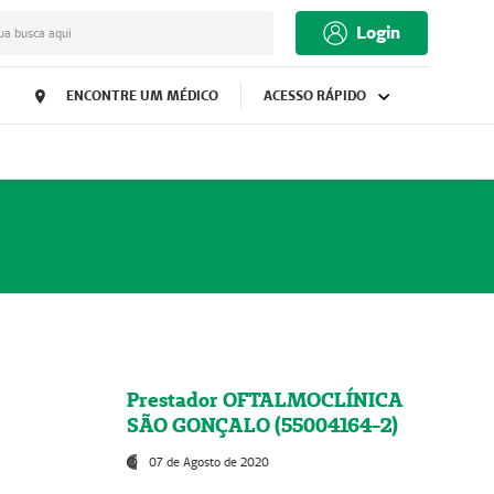
Login
ua busca aqui
ENCONTRE UM MÉDICO
ACESSO RÁPIDO
Prestador OFTALMOCLÍNICA
SÃO GONÇALO (55004164-2)
07 de Agosto de 2020