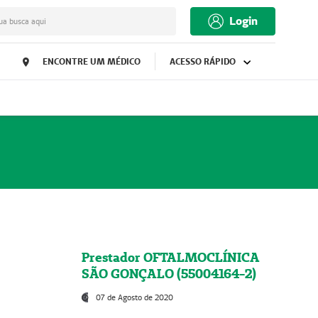
Login
ua busca aqui
ENCONTRE UM MÉDICO
ACESSO RÁPIDO
Prestador OFTALMOCLÍNICA
SÃO GONÇALO (55004164-2)
07 de Agosto de 2020