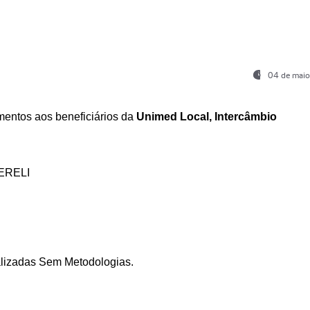
04 de maio
entos aos beneficiários da
Unimed Local, Intercâmbio
ERELI
ializadas Sem Metodologias.