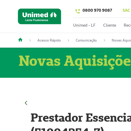
0800 970 9087
SAC
Unimed - LF
Cliente
Rec
Acesso Rápido
Comunicação
Novas Aquis
Novas Aquisiçõe
Prestador Essencia