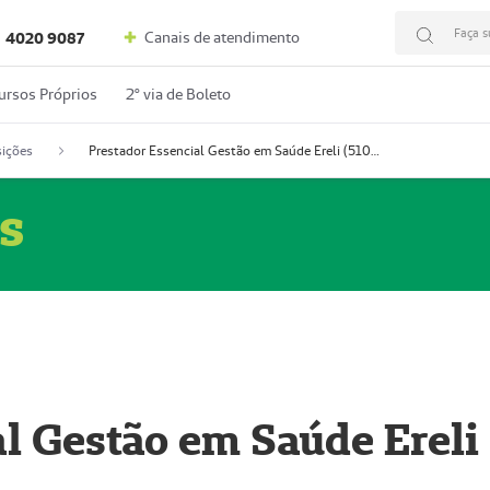
Faça s
Canais de atendimento
4020 9087
ursos Próprios
2º via de Boleto
ições
Prestador Essencial Gestão em Saúde Ereli (51004354-7)
s
l Gestão em Saúde Ereli