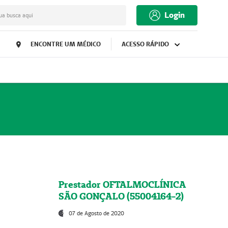
Login
ua busca aqui
ENCONTRE UM MÉDICO
ACESSO RÁPIDO
Prestador OFTALMOCLÍNICA
SÃO GONÇALO (55004164-2)
07 de Agosto de 2020