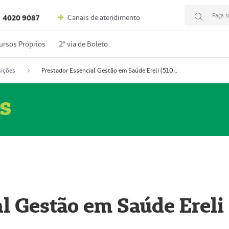
Faça s
Canais de atendimento
4020 9087
ursos Próprios
2º via de Boleto
ições
Prestador Essencial Gestão em Saúde Ereli (51004354-7)
s
l Gestão em Saúde Ereli