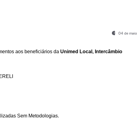
04 de maio
entos aos beneficiários da
Unimed Local, Intercâmbio
ERELI
ializadas Sem Metodologias.