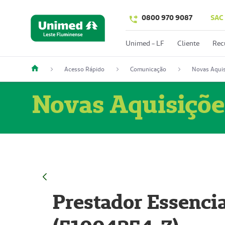
0800 970 9087
SAC
Unimed - LF
Cliente
Rec
Acesso Rápido
Comunicação
Novas Aquis
Novas Aquisiçõe
Prestador Essencia