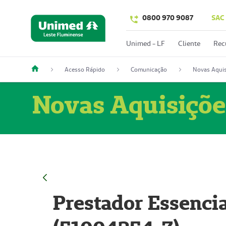
0800 970 9087
SAC
Unimed - LF
Cliente
Rec
Acesso Rápido
Comunicação
Novas Aquis
Novas Aquisiçõe
Prestador Essencia