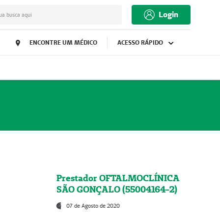
Login
ua busca aqui
ENCONTRE UM MÉDICO
ACESSO RÁPIDO
Prestador OFTALMOCLÍNICA
SÃO GONÇALO (55004164-2)
07 de Agosto de 2020