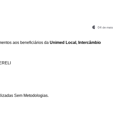
04 de maio
entos aos beneficiários da
Unimed Local, Intercâmbio
ERELI
ializadas Sem Metodologias.