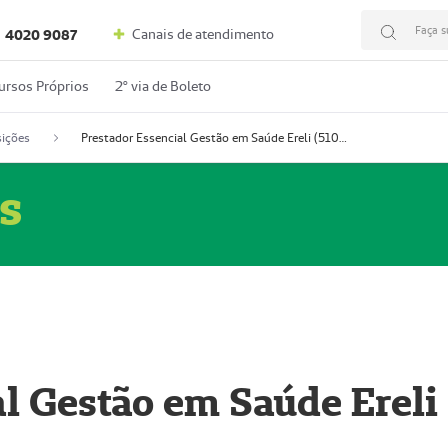
Faça s
Canais de atendimento
4020 9087
ursos Próprios
2º via de Boleto
ições
Prestador Essencial Gestão em Saúde Ereli (51004354-7)
s
l Gestão em Saúde Ereli