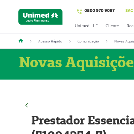
0800 970 9087
SAC
Unimed - LF
Cliente
Rec
Acesso Rápido
Comunicação
Novas Aquis
Novas Aquisiçõe
Prestador Essencia