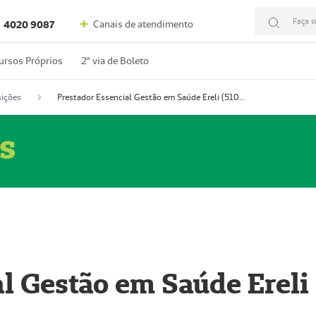
Faça s
Canais de atendimento
4020 9087
ursos Próprios
2º via de Boleto
ições
Prestador Essencial Gestão em Saúde Ereli (51004354-7)
s
l Gestão em Saúde Ereli