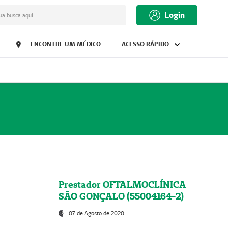
Login
ua busca aqui
ENCONTRE UM MÉDICO
ACESSO RÁPIDO
Prestador OFTALMOCLÍNICA
SÃO GONÇALO (55004164-2)
07 de Agosto de 2020