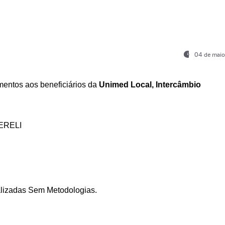
04 de maio
entos aos beneficiários da
Unimed Local, Intercâmbio
ERELI
ializadas Sem Metodologias.