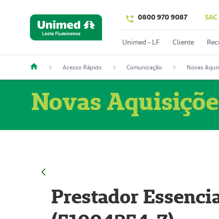
0800 970 9087
SAC
Unimed - LF
Cliente
Rec
Acesso Rápido
Comunicação
Novas Aquis
Novas Aquisiçõe
Prestador Essencia