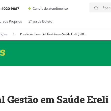
Faça s
Canais de atendimento
4020 9087
ursos Próprios
2º via de Boleto
ições
Prestador Essencial Gestão em Saúde Ereli (51004354-7)
s
l Gestão em Saúde Ereli