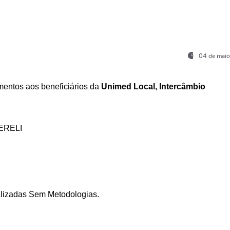
04 de maio
entos aos beneficiários da
Unimed Local, Intercâmbio
ERELI
ializadas Sem Metodologias.