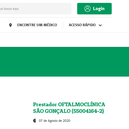
Login
ua busca aqui
ENCONTRE UM MÉDICO
ACESSO RÁPIDO
Prestador OFTALMOCLÍNICA
SÃO GONÇALO (55004164-2)
07 de Agosto de 2020