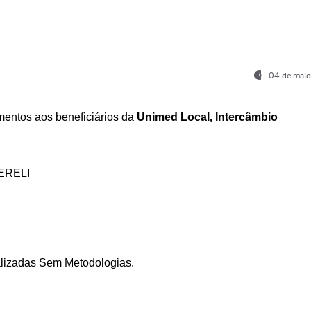
04 de maio
entos aos beneficiários da
Unimed Local, Intercâmbio
ERELI
ializadas Sem Metodologias.