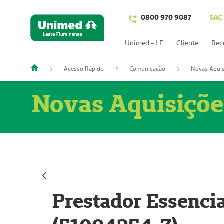
0800 970 9087
SAC
Unimed - LF
Cliente
Rec
Acesso Rápido
Comunicação
Novas Aquis
Novas Aquisiçõe
Prestador Essencia