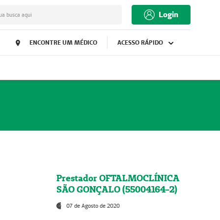
Login
ua busca aqui
ENCONTRE UM MÉDICO
ACESSO RÁPIDO
Prestador OFTALMOCLÍNICA
SÃO GONÇALO (55004164-2)
07 de Agosto de 2020