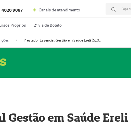
Faça s
Canais de atendimento
4020 9087
ursos Próprios
2º via de Boleto
ições
Prestador Essencial Gestão em Saúde Ereli (51004354-7)
s
l Gestão em Saúde Ereli