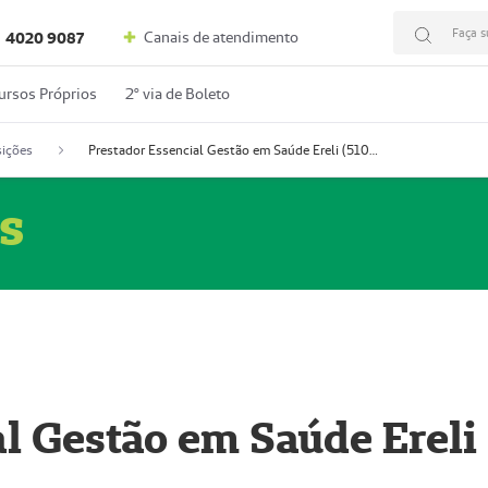
Faça s
Canais de atendimento
4020 9087
ursos Próprios
2º via de Boleto
ições
Prestador Essencial Gestão em Saúde Ereli (51004354-7)
s
l Gestão em Saúde Ereli