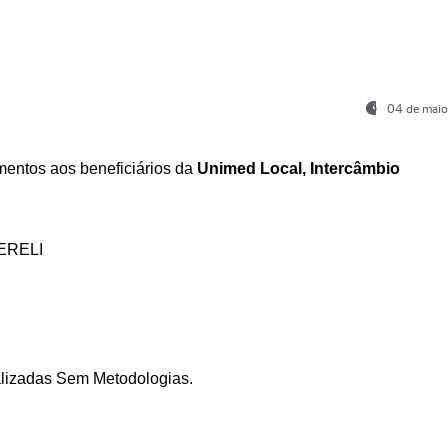
04 de maio
entos aos beneficiários da
Unimed Local, Intercâmbio
ERELI
ializadas Sem Metodologias.