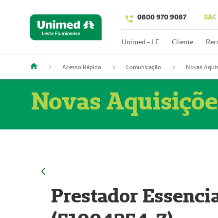
0800 970 9087
SAC
Unimed - LF
Cliente
Rec
Acesso Rápido
Comunicação
Novas Aquis
Novas Aquisiçõe
Prestador Essencia