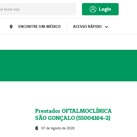
Login
ua busca aqui
ENCONTRE UM MÉDICO
ACESSO RÁPIDO
Prestador OFTALMOCLÍNICA
SÃO GONÇALO (55004164-2)
07 de Agosto de 2020