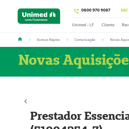
0800 970 9087
SAC
Unimed - LF
Cliente
Rec
Acesso Rápido
Comunicação
Novas Aquis
Novas Aquisiçõe
Prestador Essencia