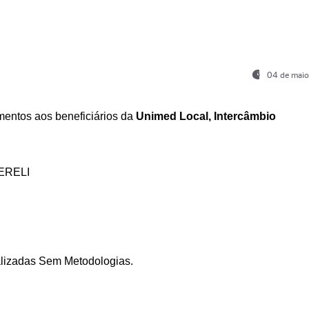
04 de maio
entos aos beneficiários da
Unimed Local, Intercâmbio
ERELI
ializadas Sem Metodologias.