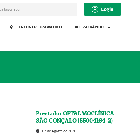
Login
ua busca aqui
ENCONTRE UM MÉDICO
ACESSO RÁPIDO
Prestador OFTALMOCLÍNICA
SÃO GONÇALO (55004164-2)
07 de Agosto de 2020