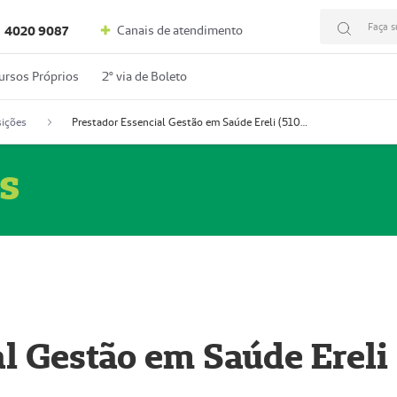
Faça s
Canais de atendimento
4020 9087
ursos Próprios
2º via de Boleto
ições
Prestador Essencial Gestão em Saúde Ereli (51004354-7)
s
l Gestão em Saúde Ereli