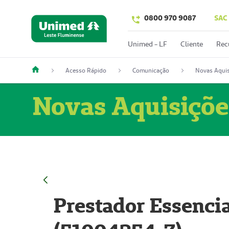
0800 970 9087
SAC
Unimed - LF
Cliente
Rec
Acesso Rápido
Comunicação
Novas Aquis
Novas Aquisiçõe
Prestador Essencia