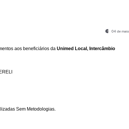
04 de maio
entos aos beneficiários da
Unimed Local, Intercâmbio
ERELI
ializadas Sem Metodologias.