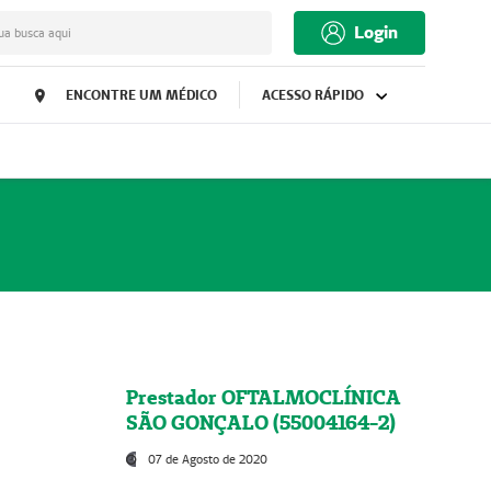
Login
ua busca aqui
ENCONTRE UM MÉDICO
ACESSO RÁPIDO
Prestador OFTALMOCLÍNICA
SÃO GONÇALO (55004164-2)
07 de Agosto de 2020