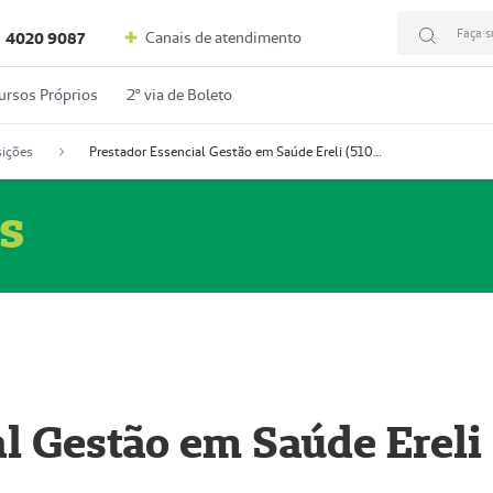
Faça s
Canais de atendimento
4020 9087
ursos Próprios
2º via de Boleto
ições
Prestador Essencial Gestão em Saúde Ereli (51004354-7)
s
l Gestão em Saúde Ereli