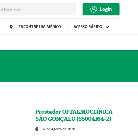
Login
ua busca aqui
ENCONTRE UM MÉDICO
ACESSO RÁPIDO
Prestador OFTALMOCLÍNICA
SÃO GONÇALO (55004164-2)
07 de Agosto de 2020