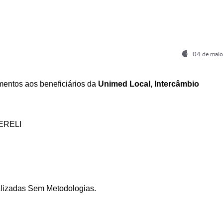
04 de maio
entos aos beneficiários da
Unimed Local, Intercâmbio
ERELI
ializadas Sem Metodologias.