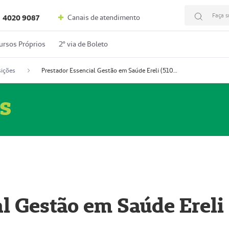
Faça s
Canais de atendimento
4020 9087
ursos Próprios
2º via de Boleto
ições
Prestador Essencial Gestão em Saúde Ereli (51004354-7)
s
l Gestão em Saúde Ereli