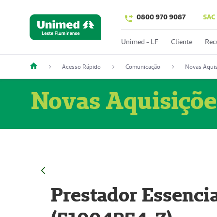
0800 970 9087
SAC
Unimed - LF
Cliente
Rec
Acesso Rápido
Comunicação
Novas Aquis
Novas Aquisiçõe
Prestador Essencia