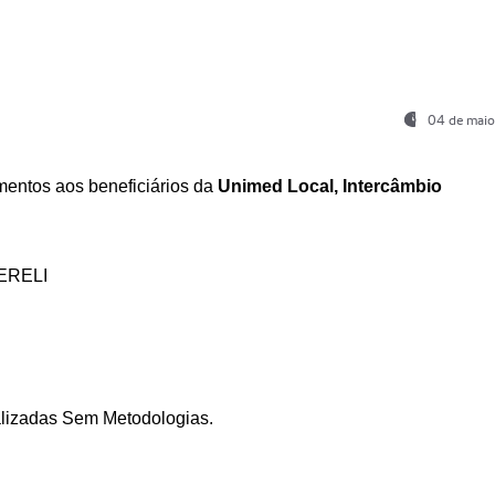
04 de maio
entos aos beneficiários da
Unimed Local, Intercâmbio
ERELI
ializadas Sem Metodologias.