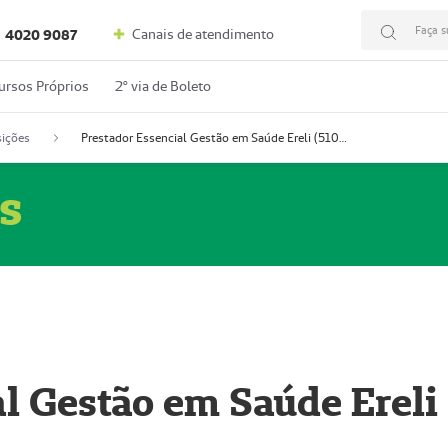
Faça s
Canais de atendimento
4020 9087
ursos Próprios
2º via de Boleto
ições
Prestador Essencial Gestão em Saúde Ereli (51004354-7)
s
l Gestão em Saúde Ereli