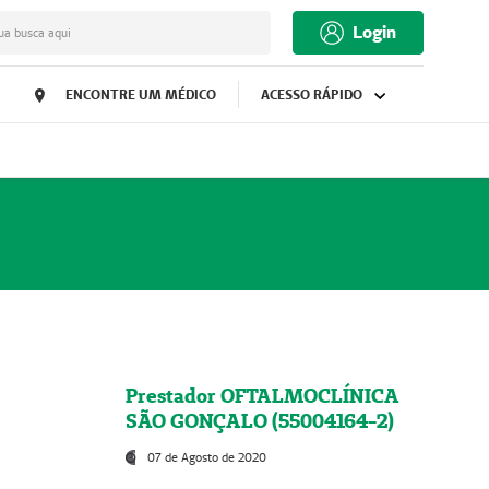
Login
ua busca aqui
ENCONTRE UM MÉDICO
ACESSO RÁPIDO
Prestador OFTALMOCLÍNICA
SÃO GONÇALO (55004164-2)
07 de Agosto de 2020