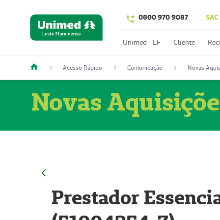
0800 970 9087
SAC
Unimed - LF
Cliente
Rec
Acesso Rápido
Comunicação
Novas Aquis
Novas Aquisiçõe
Prestador Essencia