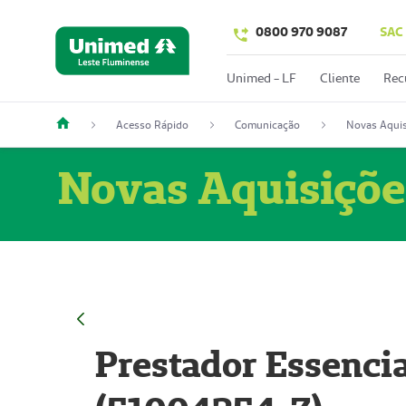
0800 970 9087
SAC
Unimed - LF
Cliente
Rec
Acesso Rápido
Comunicação
Novas Aquis
Novas Aquisiçõe
Prestador Essencia