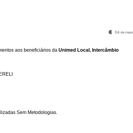
04 de maio
entos aos beneficiários da
Unimed Local, Intercâmbio
ERELI
ializadas Sem Metodologias.