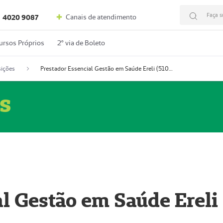
Faça s
Canais de atendimento
4020 9087
ursos Próprios
2º via de Boleto
ições
Prestador Essencial Gestão em Saúde Ereli (51004354-7)
s
l Gestão em Saúde Ereli