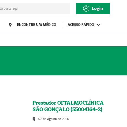
Login
ua busca aqui
ENCONTRE UM MÉDICO
ACESSO RÁPIDO
Prestador OFTALMOCLÍNICA
SÃO GONÇALO (55004164-2)
07 de Agosto de 2020