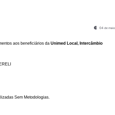
04 de maio
entos aos beneficiários da
Unimed Local, Intercâmbio
ERELI
ializadas Sem Metodologias.