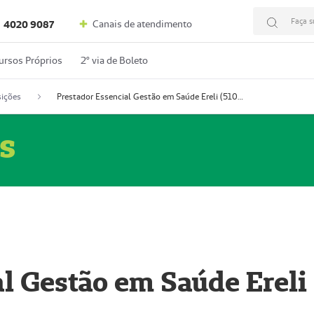
Faça s
Canais de atendimento
4020 9087
ursos Próprios
2º via de Boleto
ições
Prestador Essencial Gestão em Saúde Ereli (51004354-7)
s
l Gestão em Saúde Ereli