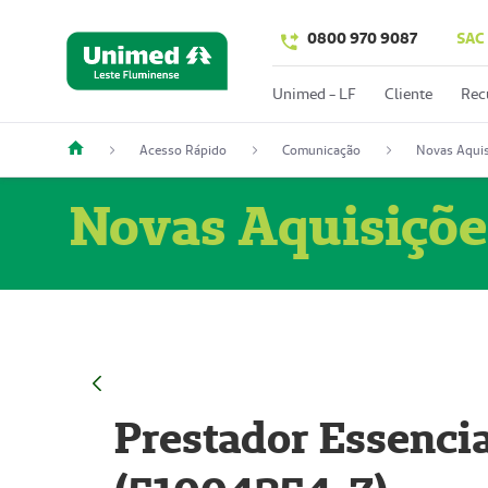
0800 970 9087
SAC
Unimed - LF
Cliente
Rec
Acesso Rápido
Comunicação
Novas Aquis
Novas Aquisiçõe
Prestador Essencia