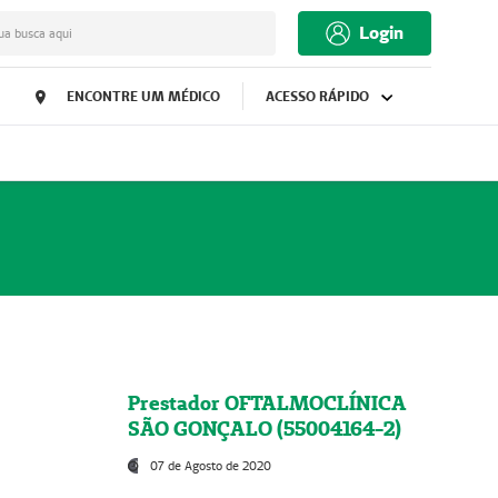
Login
ua busca aqui
ENCONTRE UM MÉDICO
ACESSO RÁPIDO
Prestador OFTALMOCLÍNICA
SÃO GONÇALO (55004164-2)
07 de Agosto de 2020