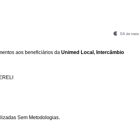
04 de maio
entos aos beneficiários da
Unimed Local, Intercâmbio
ERELI
ializadas Sem Metodologias.