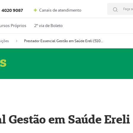
Faça s
Canais de atendimento
4020 9087
ursos Próprios
2º via de Boleto
ições
Prestador Essencial Gestão em Saúde Ereli (51004354-7)
s
l Gestão em Saúde Ereli