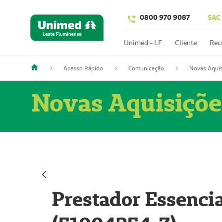
0800 970 9087
SAC
Unimed - LF
Cliente
Rec
Acesso Rápido
Comunicação
Novas Aquis
Novas Aquisiçõe
Prestador Essencia