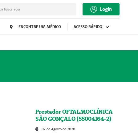
Login
ua busca aqui
ENCONTRE UM MÉDICO
ACESSO RÁPIDO
Prestador OFTALMOCLÍNICA
SÃO GONÇALO (55004164-2)
07 de Agosto de 2020