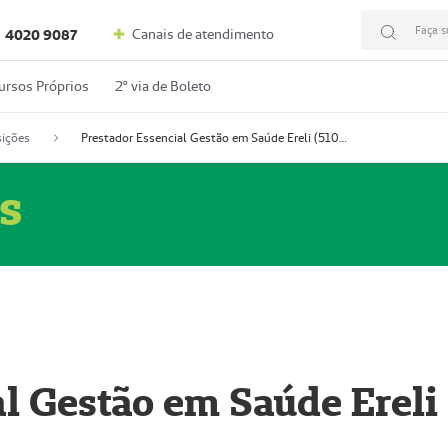
Faça s
Canais de atendimento
4020 9087
ursos Próprios
2º via de Boleto
ições
Prestador Essencial Gestão em Saúde Ereli (51004354-7)
s
l Gestão em Saúde Ereli