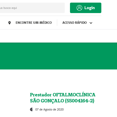
Login
ua busca aqui
ENCONTRE UM MÉDICO
ACESSO RÁPIDO
Prestador OFTALMOCLÍNICA
SÃO GONÇALO (55004164-2)
07 de Agosto de 2020