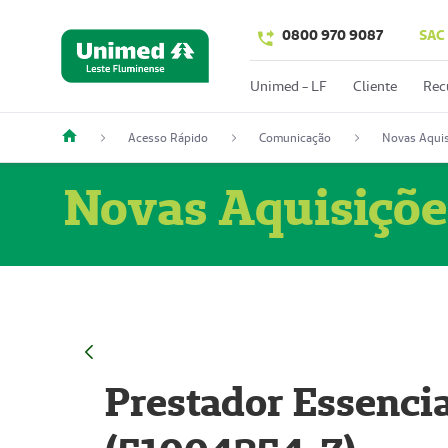
0800 970 9087
SAC
Unimed - LF
Cliente
Rec
Acesso Rápido
Comunicação
Novas Aquis
Novas Aquisiçõe
Prestador Essencia