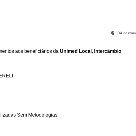
04 de maio
entos aos beneficiários da
Unimed Local, Intercâmbio
ERELI
ializadas Sem Metodologias.