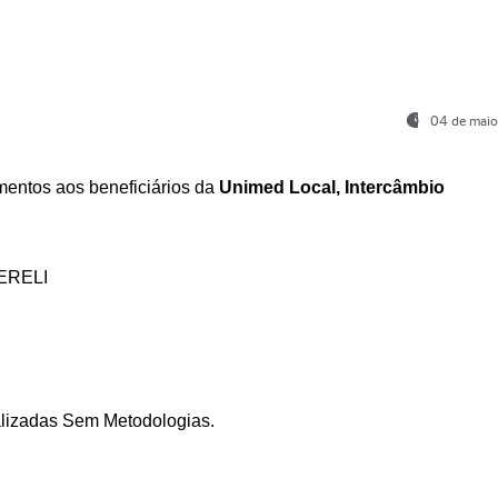
04 de maio
entos aos beneficiários da
Unimed Local, Intercâmbio
ERELI
ializadas Sem Metodologias.