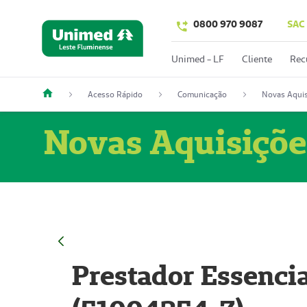
0800 970 9087
SAC
Unimed - LF
Cliente
Rec
Acesso Rápido
Comunicação
Novas Aquis
Novas Aquisiçõe
Prestador Essencia