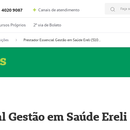
Faça s
Canais de atendimento
4020 9087
ursos Próprios
2º via de Boleto
ições
Prestador Essencial Gestão em Saúde Ereli (51004354-7)
s
l Gestão em Saúde Ereli