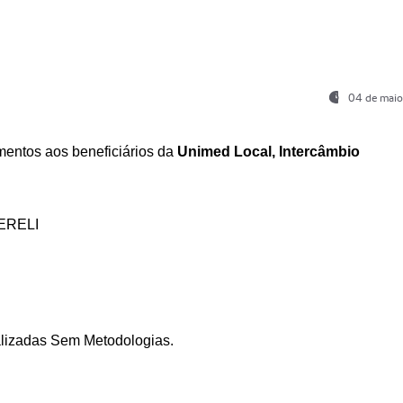
04 de maio
entos aos beneficiários da
Unimed Local, Intercâmbio
ERELI
ializadas Sem Metodologias.