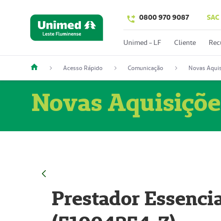
0800 970 9087
SAC
Unimed - LF
Cliente
Rec
Acesso Rápido
Comunicação
Novas Aquis
Novas Aquisiçõe
Prestador Essencia