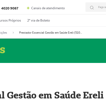
Faça s
Canais de atendimento
4020 9087
ursos Próprios
2º via de Boleto
ições
Prestador Essencial Gestão em Saúde Ereli (51004354-7)
s
l Gestão em Saúde Ereli