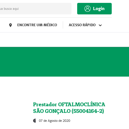
Login
ua busca aqui
ENCONTRE UM MÉDICO
ACESSO RÁPIDO
Prestador OFTALMOCLÍNICA
SÃO GONÇALO (55004164-2)
07 de Agosto de 2020