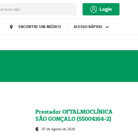
Login
ua busca aqui
ENCONTRE UM MÉDICO
ACESSO RÁPIDO
Prestador OFTALMOCLÍNICA
SÃO GONÇALO (55004164-2)
07 de Agosto de 2020