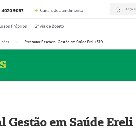
Faça s
Canais de atendimento
4020 9087
ursos Próprios
2º via de Boleto
ições
Prestador Essencial Gestão em Saúde Ereli (51004354-7)
s
l Gestão em Saúde Ereli