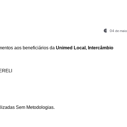
04 de maio
entos aos beneficiários da
Unimed Local, Intercâmbio
ERELI
ializadas Sem Metodologias.