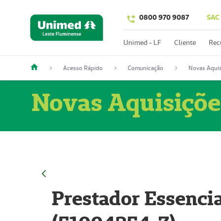
0800 970 9087
SAC
Unimed - LF
Cliente
Rec
Acesso Rápido
Comunicação
Novas Aquis
Novas Aquisiçõe
Prestador Essencia