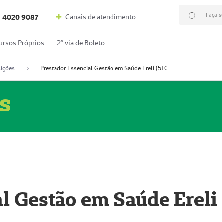
Faça s
Canais de atendimento
4020 9087
ursos Próprios
2º via de Boleto
ições
Prestador Essencial Gestão em Saúde Ereli (51004354-7)
s
l Gestão em Saúde Ereli