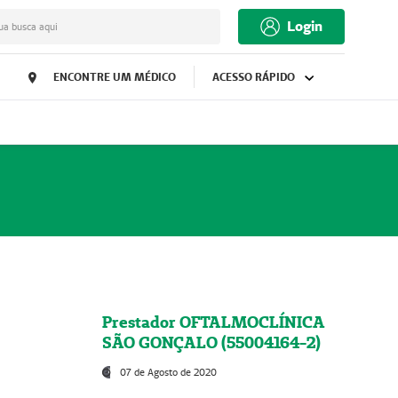
Login
ua busca aqui
ENCONTRE UM MÉDICO
ACESSO RÁPIDO
Prestador OFTALMOCLÍNICA
SÃO GONÇALO (55004164-2)
07 de Agosto de 2020