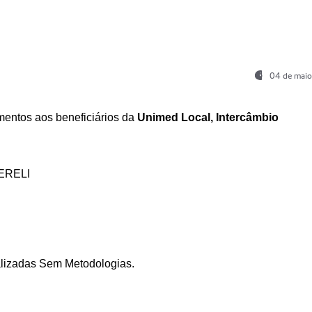
04 de maio
entos aos beneficiários da
Unimed Local, Intercâmbio
ERELI
ializadas Sem Metodologias.