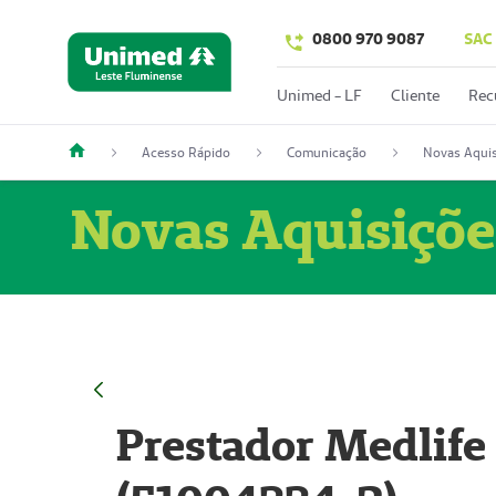
0800 970 9087
SAC
Unimed - LF
Cliente
Rec
Acesso Rápido
Comunicação
Novas Aquis
Novas Aquisiçõe
Prestador Medlife