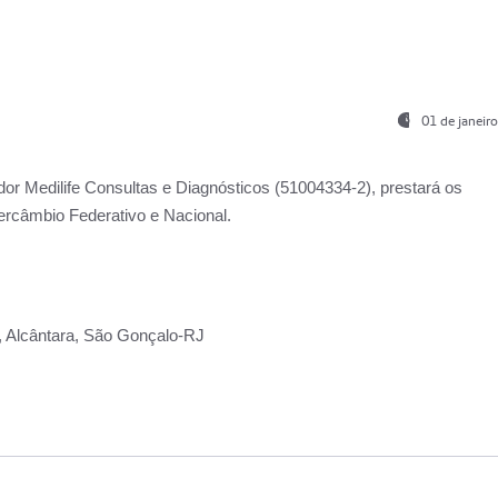
01 de janeir
ador
Medilife Consultas e Diagnósticos
(51004334-2), prestará os
ercâmbio Federativo e Nacional.
2, Alcântara, São Gonçalo-RJ