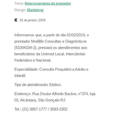
Texto:
Relacionamento do prestador
Design:
Marketing
01 de janeiro, 2019
Informamos que, a partir do
dia 01/02/2019
, o
prestador
Medilife Consultas e Diagnósticos
(51004334-2), prestará os atendimentos aos
beneficiários da
Unimed Local, Intercâmbio
Federativo e Nacional.
Especialidade:
Consulta Psiquiátrica Adulto e
Infantil.
Tipo de atendimento:
Eletivo.
Endereço:
Rua Doutor Alfredo Backer, n°374, loja
02, Alcântara, São Gonçalo-RJ
Tel.:
(21) 3857-1777 / 3583-2302