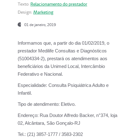
Texto:
Relacionamento do prestador
Design:
Marketing
01 de janeiro, 2019
Informamos que, a partir do
dia 01/02/2019
, o
prestador
Medilife Consultas e Diagnósticos
(51004334-2), prestará os atendimentos aos
beneficiários da
Unimed Local, Intercâmbio
Federativo e Nacional.
Especialidade:
Consulta Psiquiátrica Adulto e
Infantil.
Tipo de atendimento:
Eletivo.
Endereço:
Rua Doutor Alfredo Backer, n°374, loja
02, Alcântara, São Gonçalo-RJ
Tel.:
(21) 3857-1777 / 3583-2302