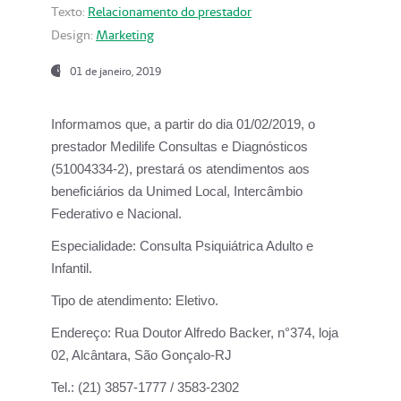
Texto:
Relacionamento do prestador
Design:
Marketing
01 de janeiro, 2019
Informamos que, a partir do
dia 01/02/2019
, o
prestador
Medilife Consultas e Diagnósticos
(51004334-2), prestará os atendimentos aos
beneficiários da
Unimed Local, Intercâmbio
Federativo e Nacional.
Especialidade:
Consulta Psiquiátrica Adulto e
Infantil.
Tipo de atendimento:
Eletivo.
Endereço:
Rua Doutor Alfredo Backer, n°374, loja
02, Alcântara, São Gonçalo-RJ
Tel.:
(21) 3857-1777 / 3583-2302