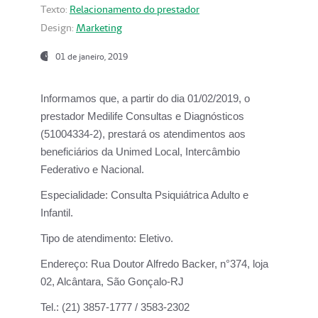
Texto:
Relacionamento do prestador
Design:
Marketing
01 de janeiro, 2019
Informamos que, a partir do
dia 01/02/2019
, o
prestador
Medilife Consultas e Diagnósticos
(51004334-2), prestará os atendimentos aos
beneficiários da
Unimed Local, Intercâmbio
Federativo e Nacional.
Especialidade:
Consulta Psiquiátrica Adulto e
Infantil.
Tipo de atendimento:
Eletivo.
Endereço:
Rua Doutor Alfredo Backer, n°374, loja
02, Alcântara, São Gonçalo-RJ
Tel.:
(21) 3857-1777 / 3583-2302