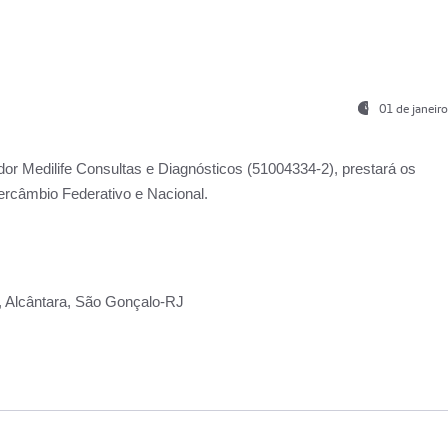
01 de janeir
ador
Medilife Consultas e Diagnósticos
(51004334-2), prestará os
ercâmbio Federativo e Nacional.
2, Alcântara, São Gonçalo-RJ