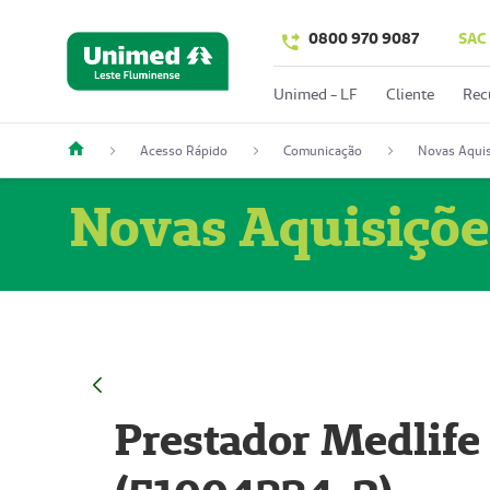
0800 970 9087
SAC
Unimed - LF
Cliente
Rec
Acesso Rápido
Comunicação
Novas Aquis
Novas Aquisiçõe
Prestador Medlife