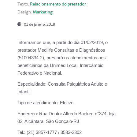
Texto:
Relacionamento do prestador
Design:
Marketing
01 de janeiro, 2019
Informamos que, a partir do
dia 01/02/2019
, o
prestador
Medilife Consultas e Diagnósticos
(51004334-2), prestará os atendimentos aos
beneficiários da
Unimed Local, Intercâmbio
Federativo e Nacional.
Especialidade:
Consulta Psiquiátrica Adulto e
Infantil.
Tipo de atendimento:
Eletivo.
Endereço:
Rua Doutor Alfredo Backer, n°374, loja
02, Alcântara, São Gonçalo-RJ
Tel.:
(21) 3857-1777 / 3583-2302