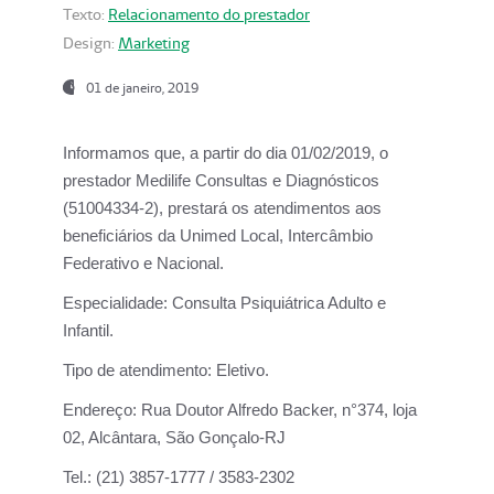
Texto:
Relacionamento do prestador
Design:
Marketing
01 de janeiro, 2019
Informamos que, a partir do
dia 01/02/2019
, o
prestador
Medilife Consultas e Diagnósticos
(51004334-2), prestará os atendimentos aos
beneficiários da
Unimed Local, Intercâmbio
Federativo e Nacional.
Especialidade:
Consulta Psiquiátrica Adulto e
Infantil.
Tipo de atendimento:
Eletivo.
Endereço:
Rua Doutor Alfredo Backer, n°374, loja
02, Alcântara, São Gonçalo-RJ
Tel.:
(21) 3857-1777 / 3583-2302