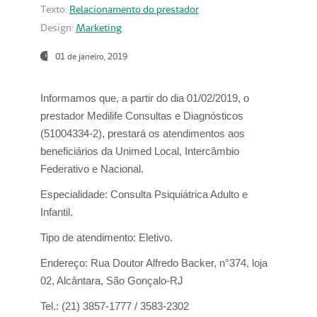
Texto:
Relacionamento do prestador
Design:
Marketing
01 de janeiro, 2019
Informamos que, a partir do
dia 01/02/2019
, o
prestador
Medilife Consultas e Diagnósticos
(51004334-2), prestará os atendimentos aos
beneficiários da
Unimed Local, Intercâmbio
Federativo e Nacional.
Especialidade:
Consulta Psiquiátrica Adulto e
Infantil.
Tipo de atendimento:
Eletivo.
Endereço:
Rua Doutor Alfredo Backer, n°374, loja
02, Alcântara, São Gonçalo-RJ
Tel.:
(21) 3857-1777 / 3583-2302