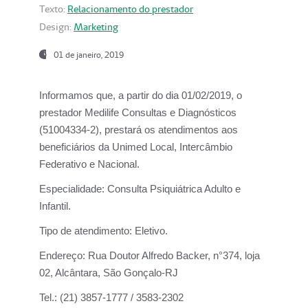
Texto:
Relacionamento do prestador
Design:
Marketing
01 de janeiro, 2019
Informamos que, a partir do
dia 01/02/2019
, o
prestador
Medilife Consultas e Diagnósticos
(51004334-2), prestará os atendimentos aos
beneficiários da
Unimed Local, Intercâmbio
Federativo e Nacional.
Especialidade:
Consulta Psiquiátrica Adulto e
Infantil.
Tipo de atendimento:
Eletivo.
Endereço:
Rua Doutor Alfredo Backer, n°374, loja
02, Alcântara, São Gonçalo-RJ
Tel.:
(21) 3857-1777 / 3583-2302