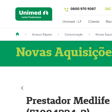
0800 970 9087
SAC
Unimed - LF
Cliente
Rec
Acesso Rápido
Comunicação
Novas Aquis
Novas Aquisiçõe
Prestador Medlife