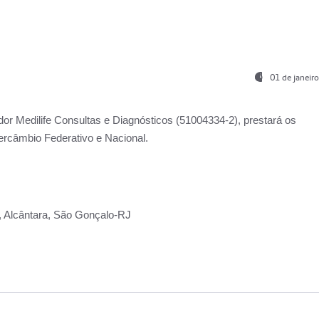
01 de janeir
ador
Medilife Consultas e Diagnósticos
(51004334-2), prestará os
ercâmbio Federativo e Nacional.
2, Alcântara, São Gonçalo-RJ