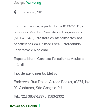
Design:
Marketing
01 de janeiro, 2019
Informamos que, a partir do
dia 01/02/2019
, o
prestador
Medilife Consultas e Diagnósticos
(51004334-2), prestará os atendimentos aos
beneficiários da
Unimed Local, Intercâmbio
Federativo e Nacional.
Especialidade:
Consulta Psiquiátrica Adulto e
Infantil.
Tipo de atendimento:
Eletivo.
Endereço:
Rua Doutor Alfredo Backer, n°374, loja
02, Alcântara, São Gonçalo-RJ
Tel.:
(21) 3857-1777 / 3583-2302
NOVAS AQUISIÇÕES